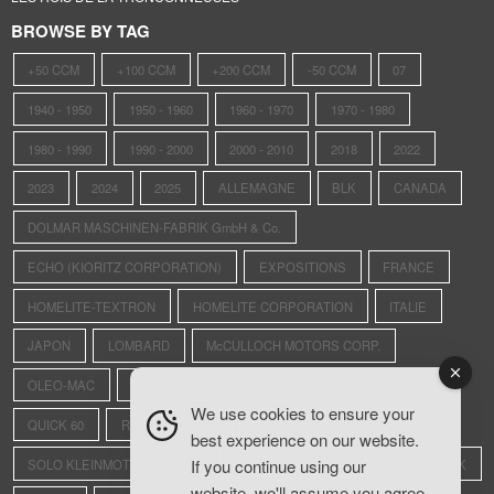
BROWSE BY TAG
+50 CCM
+100 CCM
+200 CCM
-50 CCM
07
1940 - 1950
1950 - 1960
1960 - 1970
1970 - 1980
1980 - 1990
1990 - 2000
2000 - 2010
2018
2022
2023
2024
2025
ALLEMAGNE
BLK
CANADA
DOLMAR MASCHINEN-FABRIK GmbH & Co.
ECHO (KIORITZ CORPORATION)
EXPOSITIONS
FRANCE
HOMELITE-TEXTRON
HOMELITE CORPORATION
ITALIE
JAPON
LOMBARD
McCULLOCH MOTORS CORP.
OLEO-MAC
OLWISHEIM
PIONEER SAWS LTD.
PPK
We use cookies to ensure your
QUICK 60
REXO
RS4
SAINTE-CROIX-AUX-MINES
best experience on our website.
If you continue using our
SOLO KLEINMOTOREN GmbH
STIHL ANDREAS MASCHINENFABRIK
website, we'll assume you agree