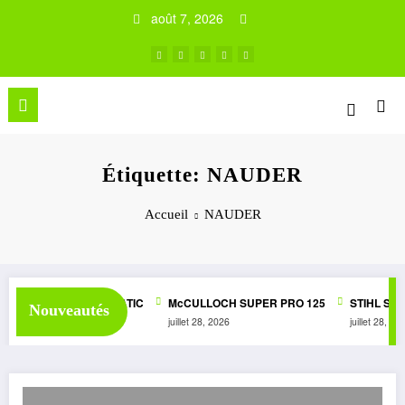
Aller
août 7, 2026
au
contenu
Étiquette: NAUDER
Accueil
NAUDER
E SUPER 1050 AUTOMATIC
McCULLOCH SUPER PRO 125
STIHL STG
Nouveautés
2026
juillet 28, 2026
juillet 28, 20