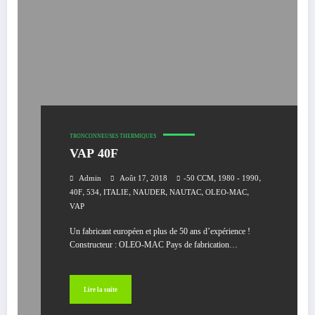
TRONCONNEUSES THERMIQUES
VAP 40F
,
,
Admin
Août 17, 2018
-50 CCM
1980 - 1990
,
,
,
,
,
,
40F
534
ITALIE
NAUDER
NAUTAC
OLEO-MAC
VAP
Un fabricant européen et plus de 50 ans d’expérience !
Constructeur : OLEO-MAC Pays de fabrication…
Lire la suite