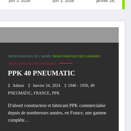
juin 3, 2026
juin 3, 2026
janvier 28, 2026
TRONCONNEUSES DE L'ARMÉE
TRONCONNEUSES DEUX HOMMES
TRONCONNEUSES PNEUMATIQUES
PPK 40 PNEUMATIC
,
Admin
Janvier 24, 2024
1940 - 1950
40
,
,
PNEUMATIC
FRANCE
PPK
D'abord constructeur et fabricant PPK commercialise
depuis de nombreuses années, en France, une gamme
complète…