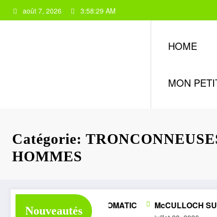
Aller
août 7, 2026
3:58:30 AM
au
contenu
HOME
MON PETI
Catégorie: TRONCONNEUS
HOMMES
ÉLITE SUPER 1050 AUTOMATIC
McCULLOCH SUPER
Nouveautés