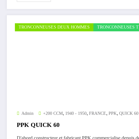
TRONCONNEUSES DEUX HOMMES
TRONCONNEUSES T
,
,
,
,
Admin
+200 CCM
1940 - 1950
FRANCE
PPK
QUICK 60
PPK QUICK 60
D'abord constructeur et fabricant PPK commercialise depuis 