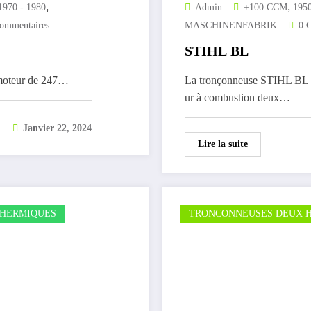
,
,
1970 - 1980
Admin
+100 CCM
1950
ommentaires
MASCHINENFABRIK
0 
STIHL BL
 moteur de 247…
La tronçonneuse STIHL BL e
ur à combustion deux…
Janvier 22, 2024
Lire la suite
HERMIQUES
TRONCONNEUSES DEUX 