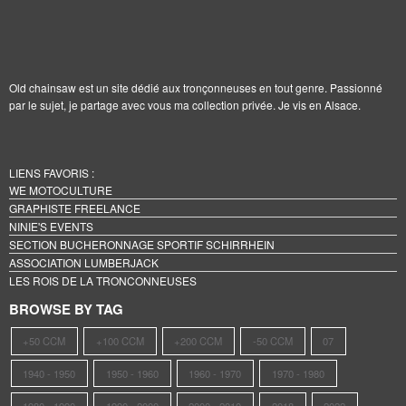
Old chainsaw est un site dédié aux tronçonneuses en tout genre. Passionné
par le sujet, je partage avec vous ma collection privée. Je vis en Alsace.
LIENS FAVORIS :
WE MOTOCULTURE
GRAPHISTE FREELANCE
NINIE'S EVENTS
SECTION BUCHERONNAGE SPORTIF SCHIRRHEIN
ASSOCIATION LUMBERJACK
LES ROIS DE LA TRONCONNEUSES
BROWSE BY TAG
+50 CCM
+100 CCM
+200 CCM
-50 CCM
07
1940 - 1950
1950 - 1960
1960 - 1970
1970 - 1980
1980 - 1990
1990 - 2000
2000 - 2010
2018
2022