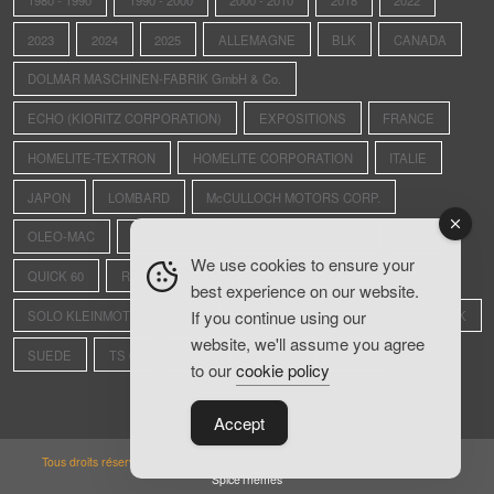
2023
2024
2025
ALLEMAGNE
BLK
CANADA
DOLMAR MASCHINEN-FABRIK GmbH & Co.
ECHO (KIORITZ CORPORATION)
EXPOSITIONS
FRANCE
HOMELITE-TEXTRON
HOMELITE CORPORATION
ITALIE
JAPON
LOMBARD
McCULLOCH MOTORS CORP.
OLEO-MAC
OLWISHEIM
PIONEER SAWS LTD.
PPK
We use cookies to ensure your
QUICK 60
REXO
RS4
SAINTE-CROIX-AUX-MINES
best experience on our website.
If you continue using our
SOLO KLEINMOTOREN GmbH
STIHL ANDREAS MASCHINENFABRIK
website, we'll assume you agree
SUEDE
TS 08
U.S.A.
VIDÉOS
XL-12
to our
cookie policy
Accept
Tous droits réservés. Copyright ©
OLD CHAINSAW
Thème 2026 | Powered By
SpiceThemes