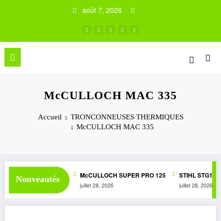
Aller
août 7, 2026
au
contenu
McCULLOCH MAC 335
Accueil
TRONCONNEUSES THERMIQUES
McCULLOCH MAC 335
PER 1050 AUTOMATIC
McCULLOCH SUPER PRO 125
STIHL STG1
Nouveautés
juillet 28, 2026
juillet 28, 2026