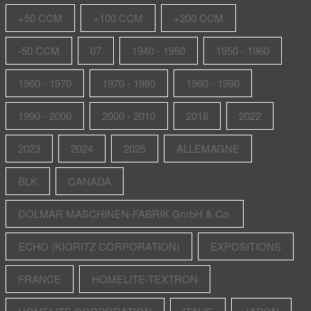
+50 CCM
+100 CCM
+200 CCM
-50 CCM
07
1940 - 1950
1950 - 1960
1960 - 1970
1970 - 1980
1980 - 1990
1990 - 2000
2000 - 2010
2018
2022
2023
2024
2025
ALLEMAGNE
BLK
CANADA
DOLMAR MASCHINEN-FABRIK GmbH & Co.
ECHO (KIORITZ CORPORATION)
EXPOSITIONS
FRANCE
HOMELITE-TEXTRON