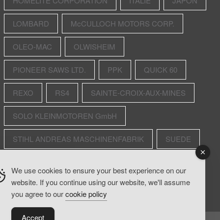
HOMELITE CORPORATION
ITALIE
JAPON
LOMBARD
McCULLOCH MOTORS CORP.
OLEO-MAC
OLWISHEIM
PIONEER SAWS LTD.
PPK
QUICK 60
REXO
RS4
SAINTE-CROIX-AUX-MINES
SOLO KLEINMOTOREN GmbH
STIHL ANDREAS MASCHINENFABRIK
SUEDE
TS 08
U.S.A.
VIDÉOS
XL-12
We use cookies to ensure your best experience on our
website. If you continue using our website, we'll assume
you agree to our
cookie policy
Accept