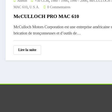
,
,
,
Admin
+50 CCM
1980 - 1990
1990 - 2000
McCULLOCH 
,
MAC 610
U.S.A.
0 Commentaires
McCULLOCH PRO MAC 610
McCulloch Motors Corporation est une entreprise américaine sp
brication de tronçonneuses et d’outils de…
Lire la suite