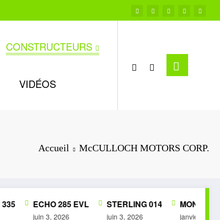
CONSTRUCTEURS
VIDÉOS
Accueil
McCULLOCH MOTORS CORP.
35
ECHO 285 EVL
STERLING 014
MON PETIT 
juin 3, 2026
juin 3, 2026
janvier 28, 202