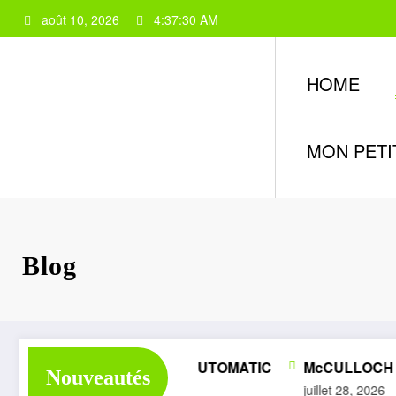
Aller
août 10, 2026
4:37:31 AM
au
contenu
HOME
MON PETI
Blog
HOMÉLITE SUPER 1050 AUTOMATIC
McCULLOCH SUP
Nouveautés
uillet 28, 2026
juillet 28, 2026