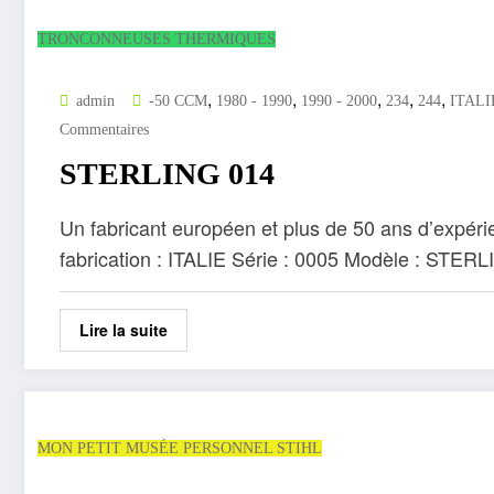
TRONCONNEUSES THERMIQUES
,
,
,
,
,
admin
-50 CCM
1980 - 1990
1990 - 2000
234
244
ITALI
Commentaires
STERLING 014
Un fabricant européen et plus de 50 ans d’expé
fabrication : ITALIE Série : 0005 Modèle : STE
Lire la suite
MON PETIT MUSÉE PERSONNEL STIHL