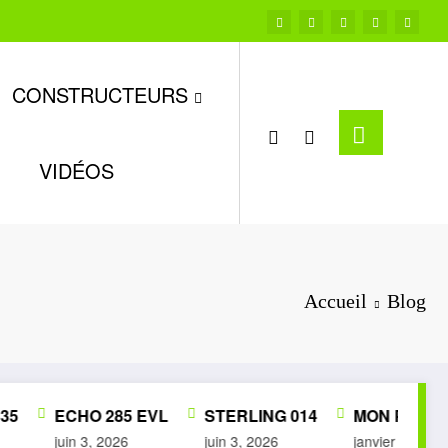
CONSTRUCTEURS
VIDÉOS
Accueil
Blog
ECHO 285 EVL
STERLING 014
MON PETIT MU
juin 3, 2026
juin 3, 2026
janvier 28, 2026