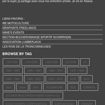
par le sujet, je partage avec vous ma collection privée. Je vis en Alsace.
LIENS FAVORIS :
WE MOTOCULTURE
GRAPHISTE FREELANCE
NINIE'S EVENTS
SECTION BUCHERONNAGE SPORTIF SCHIRRHEIN
ASSOCIATION LUMBERJACK
LES ROIS DE LA TRONCONNEUSES
BROWSE BY TAG
+50 CCM
+100 CCM
+200 CCM
-50 CCM
07
1940 - 1950
1950 - 1960
1960 - 1970
1970 - 1980
1980 - 1990
1990 - 2000
2000 - 2010
2018
2022
2023
2024
2025
ALLEMAGNE
BLK
CANADA
DOLMAR MASCHINEN-FABRIK GmbH & Co.
ECHO (KIORITZ CORPORATION)
EXPOSITIONS
FRANCE