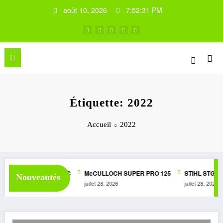
Aller
août 10, 2026
7:52:31 PM
au
contenu
Étiquette: 2022
Accueil
2022
UPER 1050 AUTOMATIC
McCULLOCH SUPER PRO 125
STIHL STG1
Nouveautés
juillet 28, 2026
juillet 28, 2026