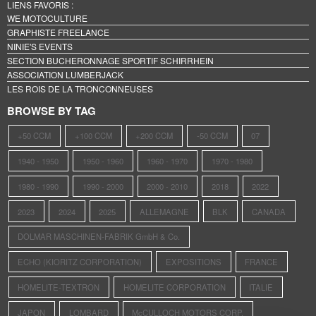
LIENS FAVORIS :
WE MOTOCULTURE
GRAPHISTE FREELANCE
NINIE'S EVENTS
SECTION BUCHERONNAGE SPORTIF SCHIRRHEIN
ASSOCIATION LUMBERJACK
LES ROIS DE LA TRONCONNEUSES
BROWSE BY TAG
+50 CCM
+100 CCM
+200 CCM
-50 CCM
07
1940 - 1950
1950 - 1960
1960 - 1970
1970 - 1980
1980 - 1990
1990 - 2000
2000 - 2010
2018
2022
2023
2024
2025
ALLEMAGNE
BLK
CANADA
DOLMAR MASCHINEN-FABRIK GmbH & Co.
ECHO (KIORITZ CORPORATION)
EXPOSITIONS
FRANCE
HOMELITE-TEXTRON
HOMELITE CORPORATION
ITALIE
JAPON
LOMBARD
McCULLOCH MOTORS CORP.