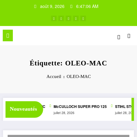
Aller
août 9, 2026
6:47:07 AM
au
contenu
Étiquette: OLEO-MAC
Accueil
OLEO-MAC
SUPER 1050 AUTOMATIC
McCULLOCH SUPER PRO 125
STIHL STG1
Nouveautés
6
juillet 28, 2026
juillet 28, 2026