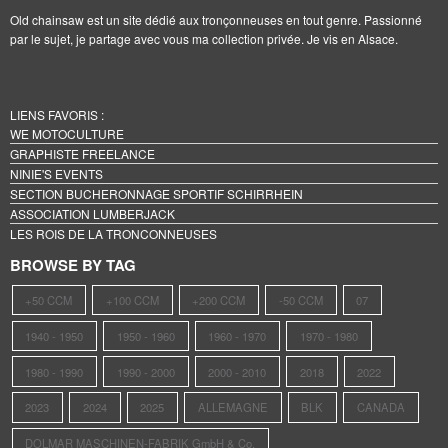
Old chainsaw est un site dédié aux tronçonneuses en tout genre. Passionné
par le sujet, je partage avec vous ma collection privée. Je vis en Alsace.
LIENS FAVORIS :
WE MOTOCULTURE
GRAPHISTE FREELANCE
NINIE'S EVENTS
SECTION BUCHERONNAGE SPORTIF SCHIRRHEIN
ASSOCIATION LUMBERJACK
LES ROIS DE LA TRONCONNEUSES
BROWSE BY TAG
+50 CCM
+100 CCM
+200 CCM
-50 CCM
07
1940 - 1950
1950 - 1960
1960 - 1970
1970 - 1980
1980 - 1990
1990 - 2000
2000 - 2010
2018
2022
2023
2024
2025
ALLEMAGNE
BLK
CANADA
DOLMAR MASCHINEN-FABRIK GmbH & Co.