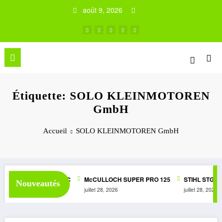
Aller
août 9, 2026
au
contenu
Étiquette: SOLO KLEINMOTOREN
GmbH
Accueil
SOLO KLEINMOTOREN GmbH
UPER 1050 AUTOMATIC
McCULLOCH SUPER PRO 125
STIHL STG1
Nouveautés
juillet 28, 2026
juillet 28, 2026