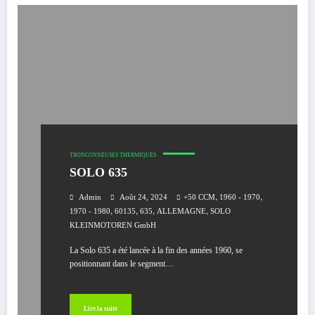
TRONCONNEUSES THERMIQUES
SOLO 635
,
,
Admin
Août 24, 2024
+50 CCM
1960 - 1970
,
,
,
,
1970 - 1980
60135
635
ALLEMAGNE
SOLO
KLEINMOTOREN GmbH
La Solo 635 a été lancée à la fin des années 1960, se
positionnant dans le segment…
Lire la suite