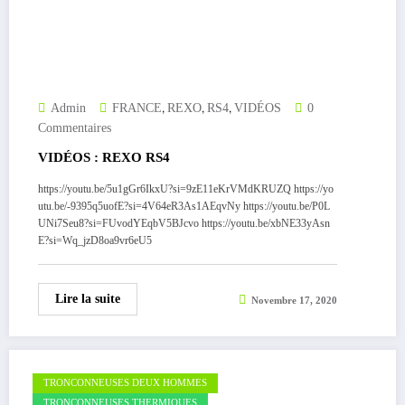
,
,
,
Admin
FRANCE
REXO
RS4
VIDÉOS
0
Commentaires
VIDÉOS : REXO RS4
https://youtu.be/5u1gGr6IkxU?si=9zE11eKrVMdKRUZQ https://yo
utu.be/-9395q5uofE?si=4V64eR3As1AEqvNy https://youtu.be/P0L
UNi7Seu8?si=FUvodYEqbV5BJcvo https://youtu.be/xbNE33yAsn
E?si=Wq_jzD8oa9vr6eU5
Lire la suite
Novembre 17, 2020
TRONCONNEUSES DEUX HOMMES
TRONCONNEUSES THERMIQUES