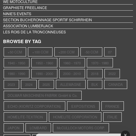
WE MOTOCULTURE
GRAPHISTE FREELANCE
NINIE'S EVENTS
SECTION BUCHERONNAGE SPORTIF SCHIRRHEIN
ASSOCIATION LUMBERJACK
LES ROIS DE LA TRONCONNEUSES
BROWSE BY TAG
+50 CCM
+100 CCM
+200 CCM
-50 CCM
07
1940 - 1950
1950 - 1960
1960 - 1970
1970 - 1980
1980 - 1990
1990 - 2000
2000 - 2010
2018
2022
2023
2024
2025
ALLEMAGNE
BLK
CANADA
DOLMAR MASCHINEN-FABRIK GmbH & Co.
ECHO (KIORITZ CORPORATION)
EXPOSITIONS
FRANCE
HOMELITE-TEXTRON
HOMELITE CORPORATION
ITALIE
JAPON
LOMBARD
McCULLOCH MOTORS CORP.