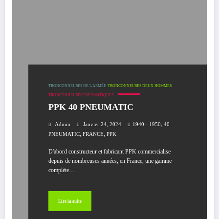
TRONCONNEUSES DE L'ARMÉE
TRONCONNEUSES DEUX HOMMES
TRONCONNEUSES PNEUMATIQUES
PPK 40 PNEUMATIC
,
Admin
Janvier 24, 2024
1940 - 1950
40
,
,
PNEUMATIC
FRANCE
PPK
D'abord constructeur et fabricant PPK commercialise
depuis de nombreuses années, en France, une gamme
complète…
Lire la suite