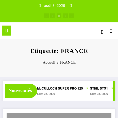
Aller
août 8, 2026
au
contenu
Étiquette: FRANCE
Accueil
FRANCE
 1050 AUTOMATIC
McCULLOCH SUPER PRO 125
STIHL STG1
Mc
Nouveautés
juillet 28, 2026
juillet 28, 2026
juin