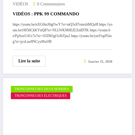
VIDÉOS
0 Commentaires
VIDÉOS : PPK 99 COMMANDO
https://youtu.be/nXG0m36gOwY?si=mQ5c87rmrshMQzf8 https://yo
utu.be/rM56CkKYnQ8?si=NLLWKM6EZLEnlDTK https://youtu.b
e/PpSosU41v7o?si=1fJZ6Ogf1sfbTpu2 https://youtu.be/ymYtqdYiio
g?si=jyxLno9NCyyMxfJB
Lire la suite
Janvier 11, 2020
TRONCONNEUSES DEUX HOMMES
TRONCONNEUSES ÉLECTRIQUES