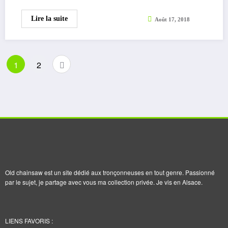
Lire la suite
Août 17, 2018
Pagination
1
2
des
publications
Old chainsaw est un site dédié aux tronçonneuses en tout genre. Passionné
par le sujet, je partage avec vous ma collection privée. Je vis en Alsace.
LIENS FAVORIS :