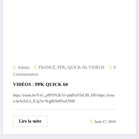
,
,
,
Admin
FRANCE
PPK
QUICK 60
VIDÉOS
0
Commentaires
VIDÉOS : PPK QUICK 60
https://youtu.be/YsG_p9PNN2k?si=plalNaY0sC89_bP0 https://yout
u.be/hrJuUz_ICig?si=Kqj9OleRSrzJJS68
Lire la suite
Août 17, 2018