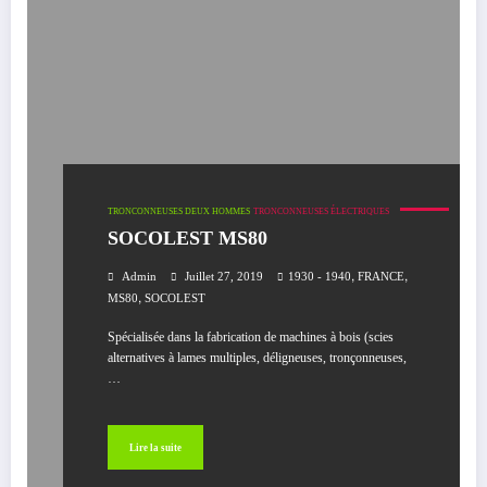
TRONCONNEUSES DEUX HOMMES
TRONCONNEUSES ÉLECTRIQUES
SOCOLEST MS80
,
,
Admin
Juillet 27, 2019
1930 - 1940
FRANCE
,
MS80
SOCOLEST
Spécialisée dans la fabrication de machines à bois (scies
alternatives à lames multiples, déligneuses, tronçonneuses,
…
Lire la suite