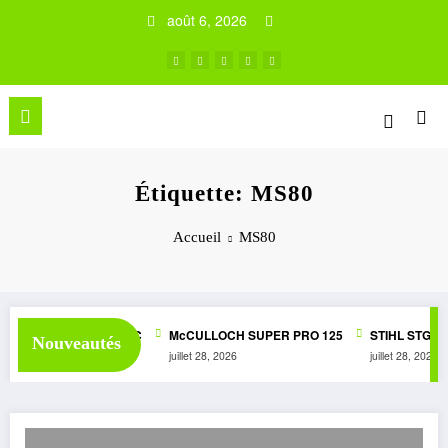
Aller
août 6, 2026
au
contenu
Étiquette: MS80
Accueil
MS80
SUPER 1050 AUTOMATIC
McCULLOCH SUPER PRO 125
STIHL STG1
Nouveautés
juillet 28, 2026
juillet 28, 2026