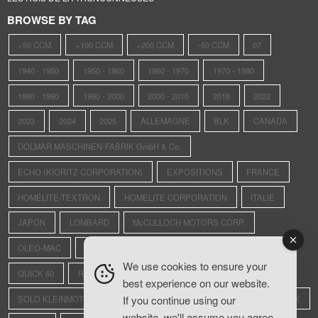
BROWSE BY TAG
+50 CCM
+100 CCM
+200 CCM
-50 CCM
07
1940 - 1950
1950 - 1960
1960 - 1970
1970 - 1980
1980 - 1990
1990 - 2000
2000 - 2010
2018
2022
2023
2024
2025
ALLEMAGNE
BLK
CANADA
DOLMAR MASCHINEN-FABRIK GmbH & Co.
ECHO (KIORITZ CORPORATION)
EXPOSITIONS
FRANCE
HOMELITE-TEXTRON
HOMELITE CORPORATION
ITALIE
JAPON
LOMBARD
McCULLOCH MOTORS CORP.
OLEO-MAC
OLWISHEIM
PIONEER SAWS LTD.
PPK
We use cookies to ensure your
QUICK 60
REXO
RS4
SAINTE-CROIX-AUX-MINES
best experience on our website.
If you continue using our
SOLO KLEINMOTOREN GmbH
STIHL ANDREAS MASCHINENFABRIK
website, we'll assume you agree