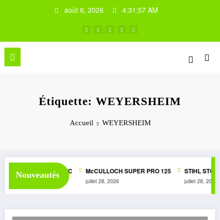
Aller
août 6, 2026
4:31:57 AM
au
contenu
Étiquette: WEYERSHEIM
Accueil
WEYERSHEIM
SUPER 1050 AUTOMATIC
McCULLOCH SUPER PRO 125
STIHL STG1
Nouveautés
6
juillet 28, 2026
juillet 28, 2026