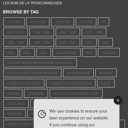
LES ROIS DE LA TRONCONNEUSES
BROWSE BY TAG
+50 CCM
+100 CCM
+200 CCM
-50 CCM
07
1940 - 1950
1950 - 1960
1960 - 1970
1970 - 1980
1980 - 1990
1990 - 2000
2000 - 2010
2018
2022
2023
2024
2025
ALLEMAGNE
BLK
CANADA
DOLMAR MASCHINEN-FABRIK GmbH & Co.
ECHO (KIORITZ CORPORATION)
EXPOSITIONS
FRANCE
HOMELITE-TEXTRON
HOMELITE CORPORATION
ITALIE
JAPON
LOMBARD
McCULLOCH MOTORS CORP.
OLEO-MAC
OLWISHEIM
PIONEER SAWS LTD.
PPK
We use cookies to ensure your
QUICK 60
REXO
RS4
SAINTE-CROIX-AUX-MINES
best experience on our website.
If you continue using our
SOLO KLEINMOTOREN GmbH
STIHL ANDREAS MASCHINENFABRIK