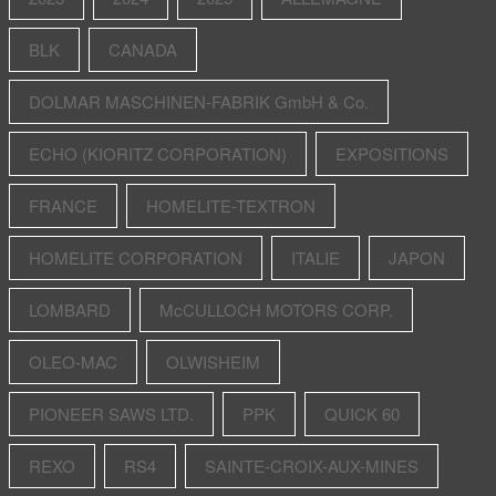
BLK
CANADA
DOLMAR MASCHINEN-FABRIK GmbH & Co.
ECHO (KIORITZ CORPORATION)
EXPOSITIONS
FRANCE
HOMELITE-TEXTRON
HOMELITE CORPORATION
ITALIE
JAPON
LOMBARD
McCULLOCH MOTORS CORP.
OLEO-MAC
OLWISHEIM
PIONEER SAWS LTD.
PPK
QUICK 60
REXO
RS4
SAINTE-CROIX-AUX-MINES