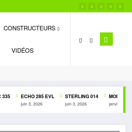
CONSTRUCTEURS
VIDÉOS
Accueil
HUSQVARNA
335
ECHO 285 EVL
STERLING 014
MON PETIT
juin 3, 2026
juin 3, 2026
janvier 28, 20