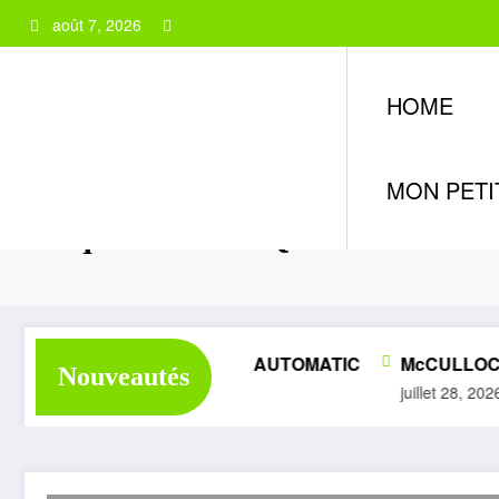
Aller
août 7, 2026
au
contenu
HOME
MON PETI
Étiquette: HUSQVARNA
HOMÉLITE SUPER 1050 AUTOMATIC
McCULLOCH 
Nouveautés
juillet 28, 2026
juillet 28, 2026