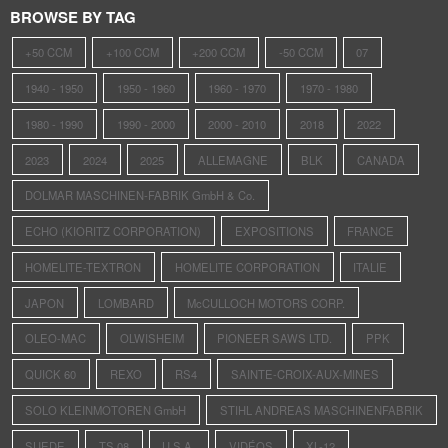
BROWSE BY TAG
+50 CCM
+100 CCM
+200 CCM
-50 CCM
07
1940 - 1950
1950 - 1960
1960 - 1970
1970 - 1980
1980 - 1990
1990 - 2000
2000 - 2010
2018
2022
2023
2024
2025
ALLEMAGNE
BLK
CANADA
DOLMAR MASCHINEN-FABRIK GmbH & Co.
ECHO (KIORITZ CORPORATION)
EXPOSITIONS
FRANCE
HOMELITE-TEXTRON
HOMELITE CORPORATION
ITALIE
JAPON
LOMBARD
McCULLOCH MOTORS CORP.
OLEO-MAC
OLWISHEIM
PIONEER SAWS LTD.
PPK
QUICK 60
REXO
RS4
SAINTE-CROIX-AUX-MINES
SOLO KLEINMOTOREN GmbH
STIHL ANDREAS MASCHINENFABRIK
SUEDE
TS 08
U.S.A.
VIDÉOS
XL-12