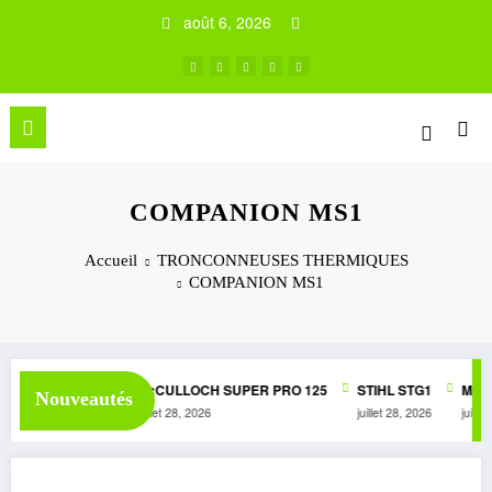
Aller
août 6, 2026
au
contenu
COMPANION MS1
Accueil
TRONCONNEUSES THERMIQUES
COMPANION MS1
050 AUTOMATIC
McCULLOCH SUPER PRO 125
STIHL STG1
McCU
Nouveautés
juillet 28, 2026
juillet 28, 2026
juin 3,