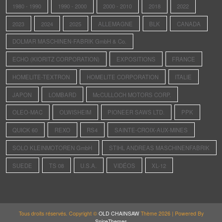
1980 - 1990
1990 - 2000
2000 - 2010
2018
2022
2023
2024
2025
ALLEMAGNE
BLK
CANADA
DOLMAR MASCHINEN-FABRIK GmbH & Co.
ECHO (KIORITZ CORPORATION)
EXPOSITIONS
FRANCE
HOMELITE-TEXTRON
HOMELITE CORPORATION
ITALIE
JAPON
LOMBARD
McCULLOCH MOTORS CORP.
OLEO-MAC
OLWISHEIM
PIONEER SAWS LTD.
PPK
QUICK 60
REXO
RS4
SAINTE-CROIX-AUX-MINES
SOLO KLEINMOTOREN GmbH
STIHL ANDREAS MASCHINENFABRIK
SUEDE
TS 08
U.S.A.
VIDÉOS
XL-12
Tous droits réservés. Copyright ©
OLD CHAINSAW
Thème 2026 | Powered By
SpiceThemes