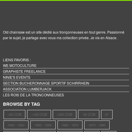
Old chainsaw est un site dédié aux tronçonneuses en tout genre. Passionné
par le sujet, je partage avec vous ma collection privée. Je vis en Alsace.
LIENS FAVORIS :
WE MOTOCULTURE
GRAPHISTE FREELANCE
NINIE'S EVENTS
SECTION BUCHERONNAGE SPORTIF SCHIRRHEIN
ASSOCIATION LUMBERJACK
LES ROIS DE LA TRONCONNEUSES
BROWSE BY TAG
+50 CCM
+100 CCM
+200 CCM
-50 CCM
07
1940 - 1950
1950 - 1960
1960 - 1970
1970 - 1980