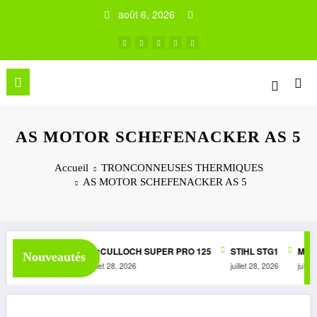
Aller
août 6, 2026
au
contenu
AS MOTOR SCHEFENACKER AS 5
Accueil
TRONCONNEUSES THERMIQUES
AS MOTOR SCHEFENACKER AS 5
050 AUTOMATIC
McCULLOCH SUPER PRO 125
STIHL STG1
McCU
Nouveautés
juillet 28, 2026
juillet 28, 2026
juin 3,