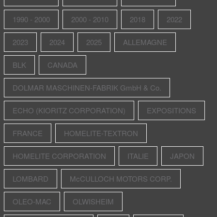
1990 - 2000
2000 - 2010
2018
2022
2023
2024
2025
ALLEMAGNE
BLK
CANADA
DOLMAR MASCHINEN-FABRIK GmbH & Co.
ECHO (KIORITZ CORPORATION)
EXPOSITIONS
FRANCE
HOMELITE-TEXTRON
HOMELITE CORPORATION
ITALIE
JAPON
LOMBARD
McCULLOCH MOTORS CORP.
OLEO-MAC
OLWISHEIM