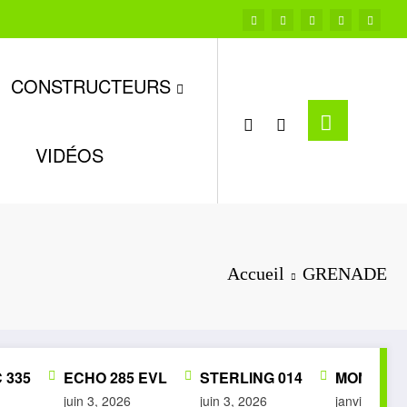
CONSTRUCTEURS
VIDÉOS
Accueil
GRENADE
35
ECHO 285 EVL
STERLING 014
MON PETIT
juin 3, 2026
juin 3, 2026
janvier 28, 20