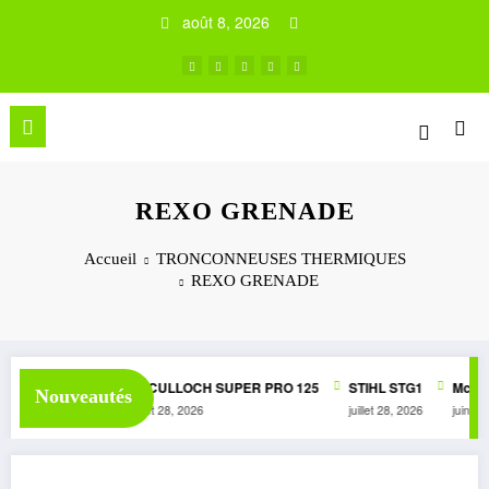
Aller
août 8, 2026
au
contenu
REXO GRENADE
Accueil
TRONCONNEUSES THERMIQUES
REXO GRENADE
50 AUTOMATIC
McCULLOCH SUPER PRO 125
STIHL STG1
McCUL
Nouveautés
juillet 28, 2026
juillet 28, 2026
juin 3, 