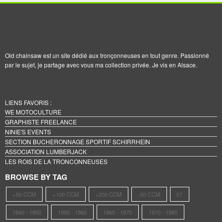
Old chainsaw est un site dédié aux tronçonneuses en tout genre. Passionné
par le sujet, je partage avec vous ma collection privée. Je vis en Alsace.
LIENS FAVORIS :
WE MOTOCULTURE
GRAPHISTE FREELANCE
NINIE'S EVENTS
SECTION BUCHERONNAGE SPORTIF SCHIRRHEIN
ASSOCIATION LUMBERJACK
LES ROIS DE LA TRONCONNEUSES
BROWSE BY TAG
+50 CCM
+100 CCM
+200 CCM
-50 CCM
07
1940 - 1950
1950 - 1960
1960 - 1970
1970 - 1980