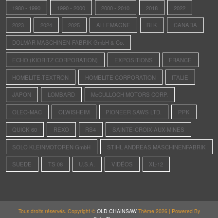
1980 - 1990
1990 - 2000
2000 - 2010
2018
2022
2023
2024
2025
ALLEMAGNE
BLK
CANADA
DOLMAR MASCHINEN-FABRIK GmbH & Co.
ECHO (KIORITZ CORPORATION)
EXPOSITIONS
FRANCE
HOMELITE-TEXTRON
HOMELITE CORPORATION
ITALIE
JAPON
LOMBARD
McCULLOCH MOTORS CORP.
OLEO-MAC
OLWISHEIM
PIONEER SAWS LTD.
PPK
QUICK 60
REXO
RS4
SAINTE-CROIX-AUX-MINES
SOLO KLEINMOTOREN GmbH
STIHL ANDREAS MASCHINENFABRIK
SUEDE
TS 08
U.S.A.
VIDÉOS
XL-12
Tous droits réservés. Copyright ©
OLD CHAINSAW
Thème 2026 | Powered By