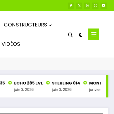
CONSTRUCTEURS
VIDÉOS
Accueil
SUPER COMANGO
5
ECHO 285 EVL
STERLING 014
MON PETIT M
juin 3, 2026
juin 3, 2026
janvier 28, 2026