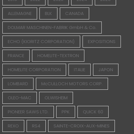
ALLEMAGNE
BLK
CANADA
DOLMAR MASCHINEN-FABRIK GmbH & Co.
ECHO (KIORITZ CORPORATION)
EXPOSITIONS
FRANCE
HOMELITE-TEXTRON
HOMELITE CORPORATION
ITALIE
JAPON
LOMBARD
McCULLOCH MOTORS CORP.
OLEO-MAC
OLWISHEIM
PIONEER SAWS LTD.
PPK
QUICK 60
REXO
RS4
SAINTE-CROIX-AUX-MINES