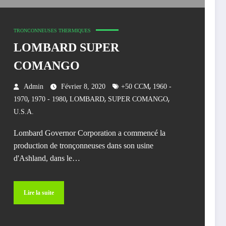
TRONCONNEUSES THERMIQUES
LOMBARD SUPER
COMANGO
,
Admin
Février 8, 2020
+50 CCM
1960 -
,
,
,
,
1970
1970 - 1980
LOMBARD
SUPER COMANGO
U.S.A.
Lombard Governor Corporation a commencé la
production de tronçonneuses dans son usine
d'Ashland, dans le…
Lire la suite