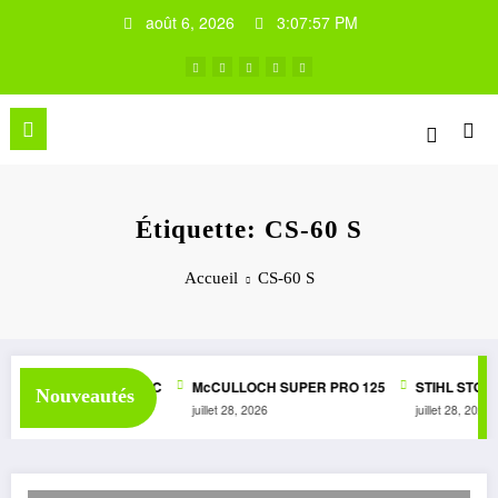
Aller
août 6, 2026
3:07:57 PM
au
contenu
Étiquette: CS-60 S
Accueil
CS-60 S
SUPER 1050 AUTOMATIC
McCULLOCH SUPER PRO 125
STIHL STG1
Nouveautés
juillet 28, 2026
juillet 28, 2026