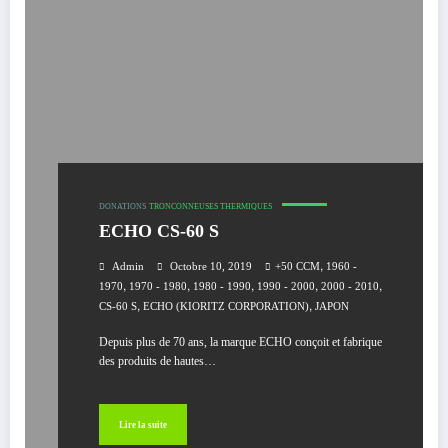
DONATIONS
TRONCONNEUSES THERMIQUES
ECHO CS-60 S
,
Admin
Octobre 10, 2019
+50 CCM
1960 -
,
,
,
,
,
1970
1970 - 1980
1980 - 1990
1990 - 2000
2000 - 2010
,
,
CS-60 S
ECHO (KIORITZ CORPORATION)
JAPON
Depuis plus de 70 ans, la marque ECHO conçoit et fabrique
des produits de hautes…
Lire la suite