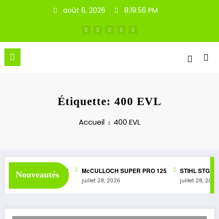
Aller
août 6, 2026
8:19:56 PM
au
contenu
Étiquette: 400 EVL
Accueil
400 EVL
UPER 1050 AUTOMATIC
McCULLOCH SUPER PRO 125
STIHL STG1
Nouveautés
26
juillet 28, 2026
juillet 28, 2026