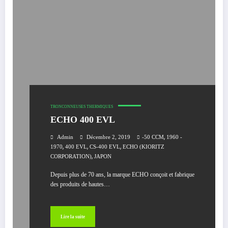
TRONCONNEUSES THERMIQUES
ECHO 400 EVL
,
Admin
Décembre 2, 2019
-50 CCM
1960 -
,
,
,
1970
400 EVL
CS-400 EVL
ECHO (KIORITZ
,
CORPORATION)
JAPON
Depuis plus de 70 ans, la marque ECHO conçoit et fabrique
des produits de hautes…
Lire la suite