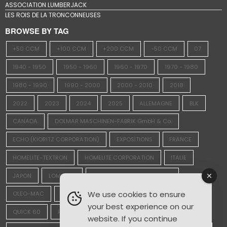
ASSOCIATION LUMBERJACK
LES ROIS DE LA TRONCONNEUSES
BROWSE BY TAG
+50 CCM
+100 CCM
+200 CCM
-50 CCM
07
1940 - 1950
1950 - 1960
1960 - 1970
1970 - 1980
1980 - 1990
1990 - 2000
2000 - 2010
2018
2022
2023
2024
2025
ALLEMAGNE
BLK
CANADA
DOLMAR MASCHINEN-FABRIK GmbH & Co.
ECHO (KIORITZ CORPORATION)
EXPOSITIONS
FRANCE
HOMELITE-TEXTRON
HOMELITE CORPORATION
ITALIE
JAPON
LOMBARD
McCULLOCH MOTORS CORP.
We use cookies to ensure
OLEO-MAC
OLWISHEIM
PIONEER SAWS LTD.
PPK
your best experience on our
QUICK 60
REXO
RS4
SAINTE-CROIX-AUX-MINES
website. If you continue