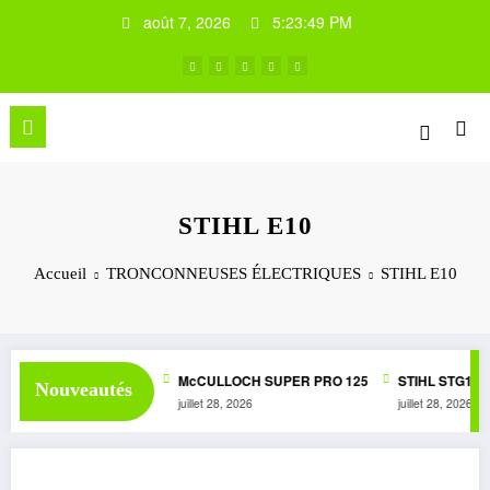
Aller
août 7, 2026
5:23:50 PM
au
contenu
STIHL E10
Accueil
TRONCONNEUSES ÉLECTRIQUES
STIHL E10
PER 1050 AUTOMATIC
McCULLOCH SUPER PRO 125
STIHL STG1
Nouveautés
juillet 28, 2026
juillet 28, 2026