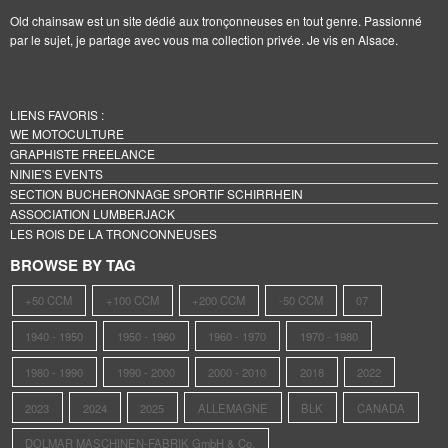
Old chainsaw est un site dédié aux tronçonneuses en tout genre. Passionné
par le sujet, je partage avec vous ma collection privée. Je vis en Alsace.
LIENS FAVORIS :
WE MOTOCULTURE
GRAPHISTE FREELANCE
NINIE'S EVENTS
SECTION BUCHERONNAGE SPORTIF SCHIRRHEIN
ASSOCIATION LUMBERJACK
LES ROIS DE LA TRONCONNEUSES
BROWSE BY TAG
+50 CCM
+100 CCM
+200 CCM
-50 CCM
07
1940 - 1950
1950 - 1960
1960 - 1970
1970 - 1980
1980 - 1990
1990 - 2000
2000 - 2010
2018
2022
2023
2024
2025
ALLEMAGNE
BLK
CANADA
DOLMAR MASCHINEN-FABRIK GmbH & Co.