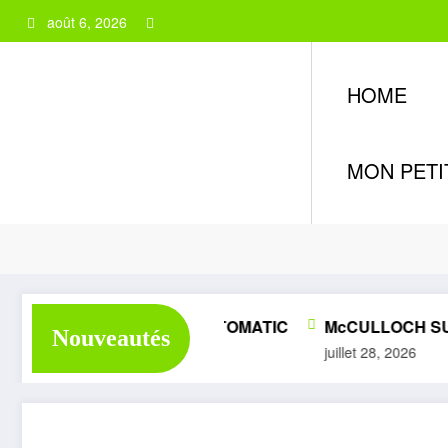
Aller
août 6, 2026
au
contenu
HOME
MON PETI
STIHL 010AV
MÉLITE SUPER 1050 AUTOMATIC
McCULLOCH SUPER
Nouveautés
let 28, 2026
juillet 28, 2026