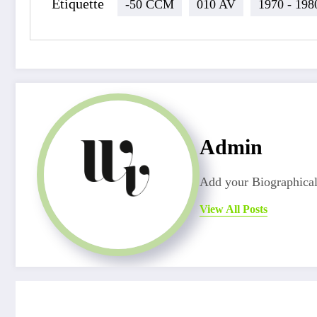
Étiquette
-50 CCM
010 AV
1970 - 198
Admin
Add your Biographical
View All Posts