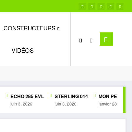
CONSTRUCTEURS
VIDÉOS
TRONCONNEUSES THERMIQUES
STIHL 010AV
ECHO 285 EVL
STERLING 014
MON PETIT MUSÉ
juin 3, 2026
juin 3, 2026
janvier 28, 2026