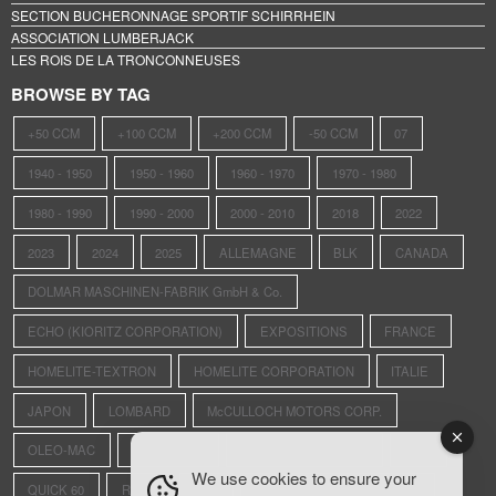
SECTION BUCHERONNAGE SPORTIF SCHIRRHEIN
ASSOCIATION LUMBERJACK
LES ROIS DE LA TRONCONNEUSES
BROWSE BY TAG
+50 CCM
+100 CCM
+200 CCM
-50 CCM
07
1940 - 1950
1950 - 1960
1960 - 1970
1970 - 1980
1980 - 1990
1990 - 2000
2000 - 2010
2018
2022
2023
2024
2025
ALLEMAGNE
BLK
CANADA
DOLMAR MASCHINEN-FABRIK GmbH & Co.
ECHO (KIORITZ CORPORATION)
EXPOSITIONS
FRANCE
HOMELITE-TEXTRON
HOMELITE CORPORATION
ITALIE
JAPON
LOMBARD
McCULLOCH MOTORS CORP.
OLEO-MAC
OLWISHEIM
PIONEER SAWS LTD.
PPK
We use cookies to ensure your
QUICK 60
REXO
RS4
SAINTE-CROIX-AUX-MINES