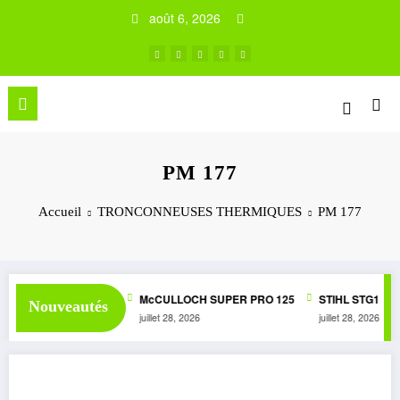
Aller
août 6, 2026
au
contenu
PM 177
Accueil
TRONCONNEUSES THERMIQUES
PM 177
ER 1050 AUTOMATIC
McCULLOCH SUPER PRO 125
STIHL STG1
Nouveautés
juillet 28, 2026
juillet 28, 2026