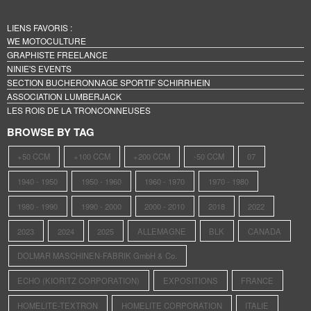
LIENS FAVORIS :
WE MOTOCULTURE
GRAPHISTE FREELANCE
NINIE'S EVENTS
SECTION BUCHERONNAGE SPORTIF SCHIRRHEIN
ASSOCIATION LUMBERJACK
LES ROIS DE LA TRONCONNEUSES
BROWSE BY TAG
+50 CCM
+100 CCM
+200 CCM
-50 CCM
07
1940 - 1950
1950 - 1960
1960 - 1970
1970 - 1980
1980 - 1990
1990 - 2000
2000 - 2010
2018
2022
2023
2024
2025
ALLEMAGNE
BLK
CANADA
DOLMAR MASCHINEN-FABRIK GmbH & Co.
ECHO (KIORITZ CORPORATION)
EXPOSITIONS
FRANCE
HOMELITE-TEXTRON
HOMELITE CORPORATION
ITALIE