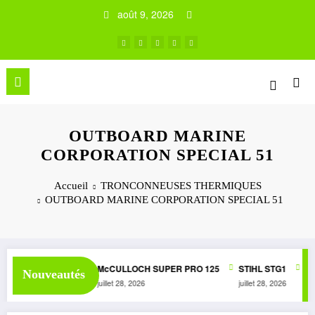
Aller
août 9, 2026
au
contenu
OUTBOARD MARINE
CORPORATION SPECIAL 51
Accueil
TRONCONNEUSES THERMIQUES
OUTBOARD MARINE CORPORATION SPECIAL 51
 1050 AUTOMATIC
McCULLOCH SUPER PRO 125
STIHL STG1
Mc
Nouveautés
juillet 28, 2026
juillet 28, 2026
juin