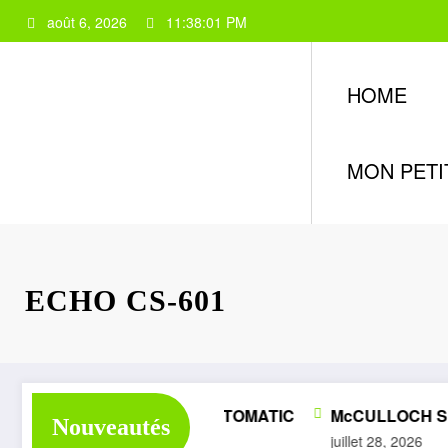
Aller
août 6, 2026
11:38:02 PM
au
contenu
HOME
MON PETI
ECHO CS-601
OMÉLITE SUPER 1050 AUTOMATIC
McCULLOCH SUP
Nouveautés
illet 28, 2026
juillet 28, 2026