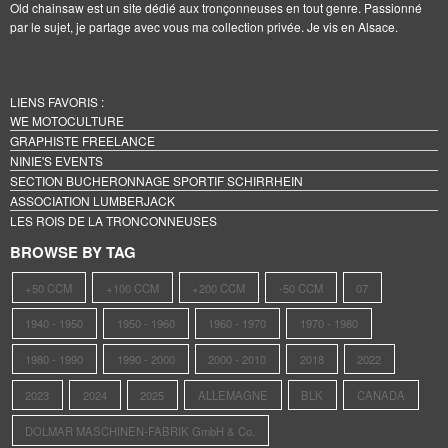
Old chainsaw est un site dédié aux tronçonneuses en tout genre. Passionné
par le sujet, je partage avec vous ma collection privée. Je vis en Alsace.
LIENS FAVORIS :
WE MOTOCULTURE
GRAPHISTE FREELANCE
NINIE'S EVENTS
SECTION BUCHERONNAGE SPORTIF SCHIRRHEIN
ASSOCIATION LUMBERJACK
LES ROIS DE LA TRONCONNEUSES
BROWSE BY TAG
+50 CCM
+100 CCM
+200 CCM
-50 CCM
07
1940 - 1950
1950 - 1960
1960 - 1970
1970 - 1980
1980 - 1990
1990 - 2000
2000 - 2010
2018
2022
2023
2024
2025
ALLEMAGNE
BLK
CANADA
DOLMAR MASCHINEN-FABRIK GmbH & Co.