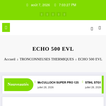
Aller
août 7, 2026
7:03:27 PM
au
contenu
ECHO 500 EVL
Accueil
TRONCONNEUSES THERMIQUES
ECHO 500 EVL
ER 1050 AUTOMATIC
McCULLOCH SUPER PRO 125
STIHL STG1
Nouveautés
juillet 28, 2026
juillet 28, 2026