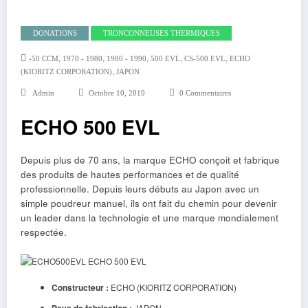
DONATIONS
TRONCONNEUSES THERMIQUES
,
,
,
,
,
-50 CCM
1970 - 1980
1980 - 1990
500 EVL
CS-500 EVL
ECHO
,
(KIORITZ CORPORATION)
JAPON
Admin
Octobre 10, 2019
0 Commentaires
ECHO 500 EVL
Depuis plus de 70 ans, la marque ECHO conçoit et fabrique
des produits de hautes performances et de qualité
professionnelle. Depuis leurs débuts au Japon avec un
simple poudreur manuel, ils ont fait du chemin pour devenir
un leader dans la technologie et une marque mondialement
respectée.
Constructeur :
ECHO (KIORITZ CORPORATION)
Pays de fabrication :
JAPON