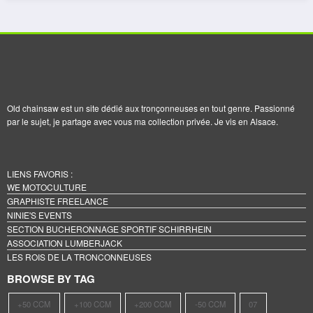
Old chainsaw est un site dédié aux tronçonneuses en tout genre. Passionné
par le sujet, je partage avec vous ma collection privée. Je vis en Alsace.
LIENS FAVORIS :
WE MOTOCULTURE
GRAPHISTE FREELANCE
NINIE'S EVENTS
SECTION BUCHERONNAGE SPORTIF SCHIRRHEIN
ASSOCIATION LUMBERJACK
LES ROIS DE LA TRONCONNEUSES
BROWSE BY TAG
+50 CCM
+100 CCM
+200 CCM
-50 CCM
07