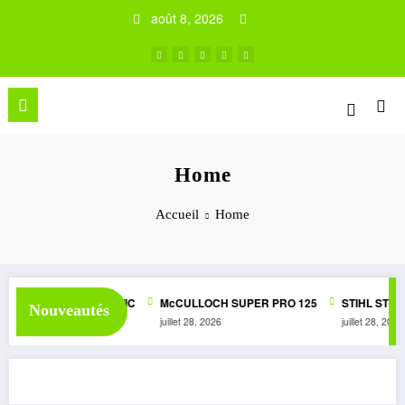
Aller
août 8, 2026
au
contenu
Home
Accueil
Home
 SUPER 1050 AUTOMATIC
McCULLOCH SUPER PRO 125
STIHL STG1
Nouveautés
26
juillet 28, 2026
juillet 28, 2026