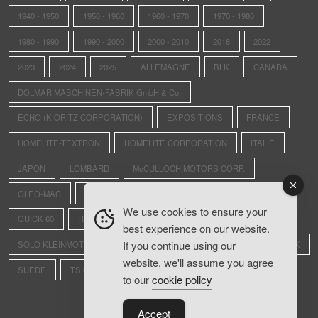
1940 - 1950
1950 - 1960
1960 - 1970
1970 - 1980
1980 - 1990
1990 - 2000
2000 - 2010
2018
2022
2023
2024
2025
ALLEMAGNE
BLK
CANADA
DOLMAR MASCHINEN-FABRIK GmbH & Co.
ECHO (KIORITZ CORPORATION)
EXPOSITIONS
FRANCE
HOMELITE-TEXTRON
HOMELITE CORPORATION
ITALIE
JAPON
LOMBARD
McCULLOCH MOTORS CORP.
OLEO-MAC
OLWISHEIM
PIONEER SAWS LTD.
PPK
We use cookies to ensure your
QUICK 60
REXO
RS4
SAINTE-CROIX-AUX-MINES
best experience on our website.
If you continue using our
SOLO KLEINMOTOREN GmbH
STIHL ANDREAS MASCHINENFABRIK
website, we'll assume you agree
SUEDE
TS 08
U.S.A.
VIDÉOS
XL-12
to our
cookie policy
Accept