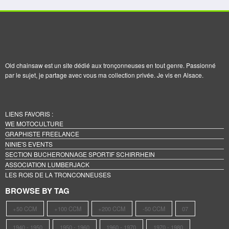
Old chainsaw est un site dédié aux tronçonneuses en tout genre. Passionné
par le sujet, je partage avec vous ma collection privée. Je vis en Alsace.
LIENS FAVORIS :
WE MOTOCULTURE
GRAPHISTE FREELANCE
NINIE'S EVENTS
SECTION BUCHERONNAGE SPORTIF SCHIRRHEIN
ASSOCIATION LUMBERJACK
LES ROIS DE LA TRONCONNEUSES
BROWSE BY TAG
+50 CCM
+100 CCM
+200 CCM
-50 CCM
07
1940 - 1950
1950 - 1960
1960 - 1970
1970 - 1980