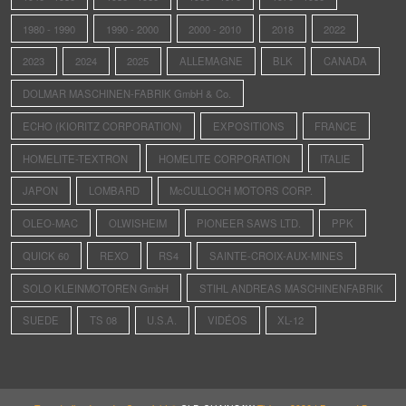
1980 - 1990
1990 - 2000
2000 - 2010
2018
2022
2023
2024
2025
ALLEMAGNE
BLK
CANADA
DOLMAR MASCHINEN-FABRIK GmbH & Co.
ECHO (KIORITZ CORPORATION)
EXPOSITIONS
FRANCE
HOMELITE-TEXTRON
HOMELITE CORPORATION
ITALIE
JAPON
LOMBARD
McCULLOCH MOTORS CORP.
OLEO-MAC
OLWISHEIM
PIONEER SAWS LTD.
PPK
QUICK 60
REXO
RS4
SAINTE-CROIX-AUX-MINES
SOLO KLEINMOTOREN GmbH
STIHL ANDREAS MASCHINENFABRIK
SUEDE
TS 08
U.S.A.
VIDÉOS
XL-12