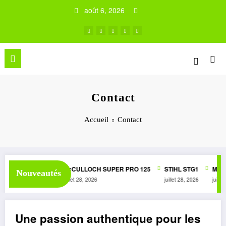
Aller
août 6, 2026
au
contenu
Contact
Accueil
Contact
050 AUTOMATIC
McCULLOCH SUPER PRO 125
STIHL STG1
McCU
Nouveautés
juillet 28, 2026
juillet 28, 2026
juin 3
Une passion authentique pour les