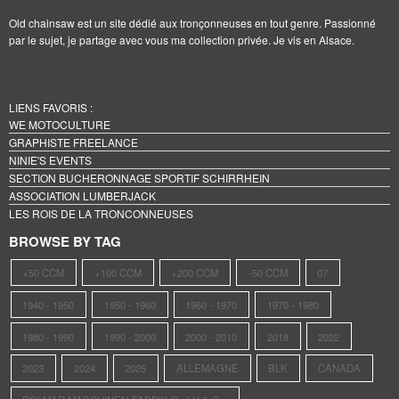
Old chainsaw est un site dédié aux tronçonneuses en tout genre. Passionné
par le sujet, je partage avec vous ma collection privée. Je vis en Alsace.
LIENS FAVORIS :
WE MOTOCULTURE
GRAPHISTE FREELANCE
NINIE'S EVENTS
SECTION BUCHERONNAGE SPORTIF SCHIRRHEIN
ASSOCIATION LUMBERJACK
LES ROIS DE LA TRONCONNEUSES
BROWSE BY TAG
+50 CCM
+100 CCM
+200 CCM
-50 CCM
07
1940 - 1950
1950 - 1960
1960 - 1970
1970 - 1980
1980 - 1990
1990 - 2000
2000 - 2010
2018
2022
2023
2024
2025
ALLEMAGNE
BLK
CANADA