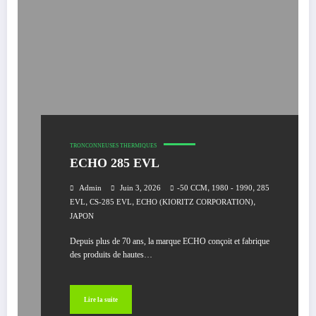
TRONCONNEUSES THERMIQUES
ECHO 285 EVL
,
,
Admin
Juin 3, 2026
-50 CCM
1980 - 1990
285
,
,
,
EVL
CS-285 EVL
ECHO (KIORITZ CORPORATION)
JAPON
Depuis plus de 70 ans, la marque ECHO conçoit et fabrique
des produits de hautes…
Lire la suite