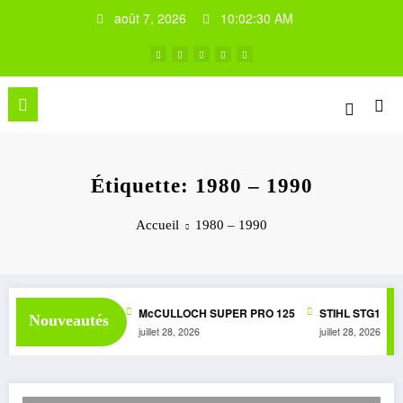
Aller
août 7, 2026
10:02:30 AM
au
contenu
Étiquette: 1980 – 1990
Accueil
1980 – 1990
R 1050 AUTOMATIC
McCULLOCH SUPER PRO 125
STIHL STG1
M
Nouveautés
juillet 28, 2026
juillet 28, 2026
ju