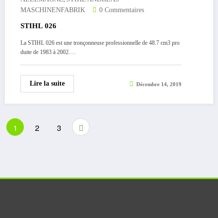
MASCHINENFABRIK
0 Commentaires
STIHL 026
La STIHL 026 est une tronçonneuse professionnelle de 48.7 cm3 pro
duite de 1983 à 2002.…
Lire la suite
Décembre 14, 2019
Pagination
1
2
3
des
publications