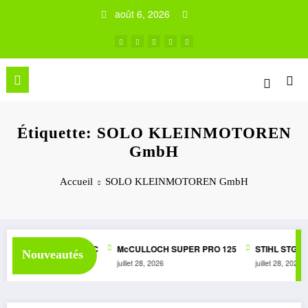
Aller
août 6, 2026
au
contenu
Étiquette: SOLO KLEINMOTOREN
GmbH
Accueil
SOLO KLEINMOTOREN GmbH
SUPER 1050 AUTOMATIC
McCULLOCH SUPER PRO 125
STIHL STG1
Nouveautés
juillet 28, 2026
juillet 28, 2026