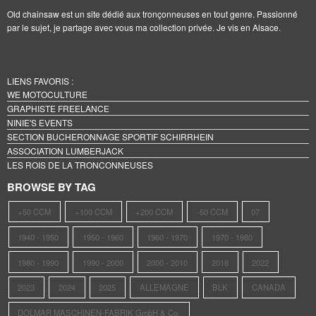
Old chainsaw est un site dédié aux tronçonneuses en tout genre. Passionné
par le sujet, je partage avec vous ma collection privée. Je vis en Alsace.
LIENS FAVORIS :
WE MOTOCULTURE
GRAPHISTE FREELANCE
NINIE'S EVENTS
SECTION BUCHERONNAGE SPORTIF SCHIRRHEIN
ASSOCIATION LUMBERJACK
LES ROIS DE LA TRONCONNEUSES
BROWSE BY TAG
+50 CCM
+100 CCM
+200 CCM
-50 CCM
07
1940 - 1950
1950 - 1960
1960 - 1970
1970 - 1980
1980 - 1990
1990 - 2000
2000 - 2010
2018
2022
2023
2024
2025
ALLEMAGNE
BLK
CANADA
DOLMAR MASCHINEN-FABRIK GmbH & Co.