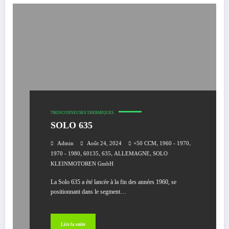
TRONCONNEUSES THERMIQUES
SOLO 635
,
,
Admin
Août 24, 2024
+50 CCM
1960 - 1970
,
,
,
,
1970 - 1980
60135
635
ALLEMAGNE
SOLO
KLEINMOTOREN GmbH
La Solo 635 a été lancée à la fin des années 1960, se
positionnant dans le segment…
Lire la suite