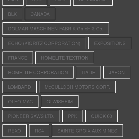
BLK
CANADA
DOLMAR MASCHINEN-FABRIK GmbH & Co.
ECHO (KIORITZ CORPORATION)
EXPOSITIONS
FRANCE
HOMELITE-TEXTRON
HOMELITE CORPORATION
ITALIE
JAPON
LOMBARD
McCULLOCH MOTORS CORP.
OLEO-MAC
OLWISHEIM
PIONEER SAWS LTD.
PPK
QUICK 60
REXO
RS4
SAINTE-CROIX-AUX-MINES