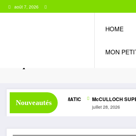
Aller
août 7, 2026
au
contenu
HOME
MON PETI
Étiquette: ROHRWILLER
ÉLITE SUPER 1050 AUTOMATIC
McCULLOCH SUPER
Nouveautés
et 28, 2026
juillet 28, 2026