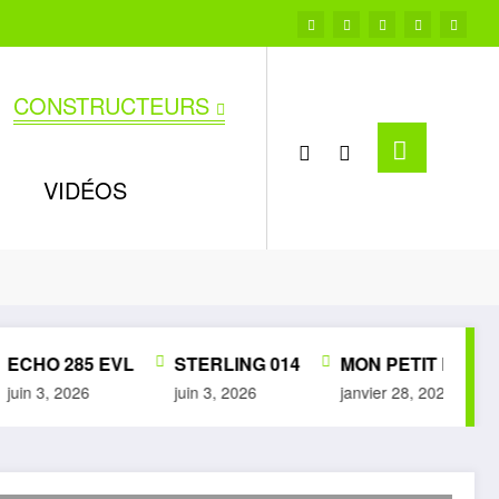
CONSTRUCTEURS
VIDÉOS
Accueil
PPK
CHO 285 EVL
STERLING 014
MON PETIT MUSÉE 
in 3, 2026
juin 3, 2026
janvier 28, 2026