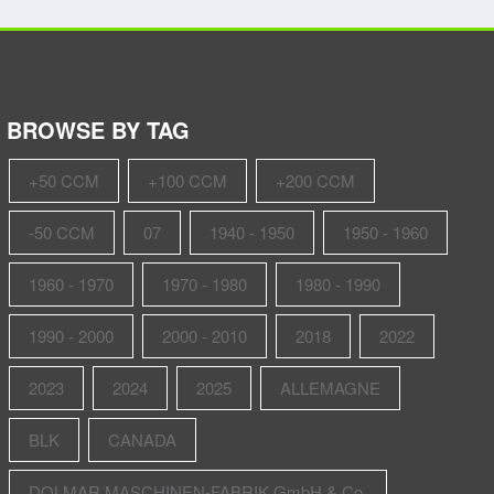
BROWSE BY TAG
+50 CCM
+100 CCM
+200 CCM
-50 CCM
07
1940 - 1950
1950 - 1960
1960 - 1970
1970 - 1980
1980 - 1990
1990 - 2000
2000 - 2010
2018
2022
2023
2024
2025
ALLEMAGNE
BLK
CANADA
DOLMAR MASCHINEN-FABRIK GmbH & Co.