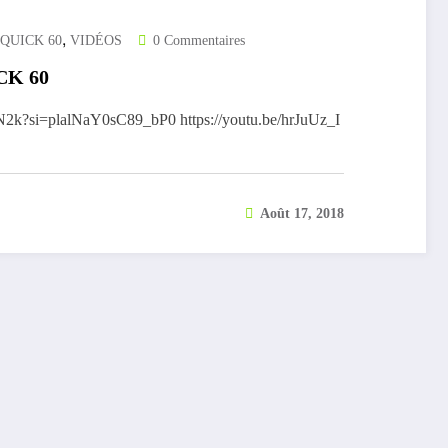
,
QUICK 60
VIDÉOS
0 Commentaires
CK 60
N2k?si=plalNaY0sC89_bP0 https://youtu.be/hrJuUz_I
Août 17, 2018