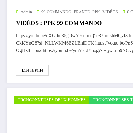
,
,
,
Admin
99 COMMANDO
FRANCE
PPK
VIDÉOS
0 C
VIDÉOS : PPK 99 COMMANDO
https://youtu.be/nXG0m36gOwY?si=mQ5c87rmrshMQzf8 http
CkKYnQ8?si=NLLWKM6EZLEnlDTK https://youtu.be/PpS
Ogf1sfbTpu2 https://youtu.be/ymYtqdYiiog?si=jyxLno9NC
Lire la suite
TRONCONNEUSES DEUX HOMMES
TRONCONNEUSES T