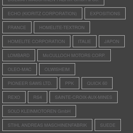
ECHO (KIORITZ CORPORATION)
EXPOSITIONS
FRANCE
HOMELITE-TEXTRON
HOMELITE CORPORATION
ITALIE
JAPON
LOMBARD
McCULLOCH MOTORS CORP.
OLEO-MAC
OLWISHEIM
PIONEER SAWS LTD.
PPK
QUICK 60
REXO
RS4
SAINTE-CROIX-AUX-MINES
SOLO KLEINMOTOREN GmbH
STIHL ANDREAS MASCHINENFABRIK
SUEDE