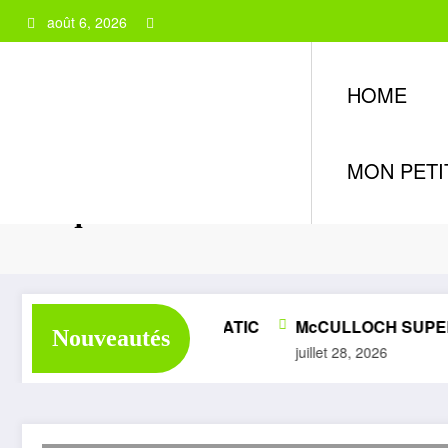
Aller
août 6, 2026
au
contenu
HOME
MON PETI
Étiquette: PPK
LITE SUPER 1050 AUTOMATIC
McCULLOCH SUPER P
Nouveautés
28, 2026
juillet 28, 2026