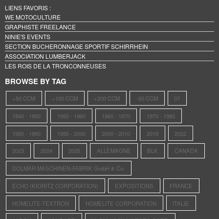
LIENS FAVORIS :
WE MOTOCULTURE
GRAPHISTE FREELANCE
NINIE'S EVENTS
SECTION BUCHERONNAGE SPORTIF SCHIRRHEIN
ASSOCIATION LUMBERJACK
LES ROIS DE LA TRONCONNEUSES
BROWSE BY TAG
+50 CCM
+100 CCM
+200 CCM
-50 CCM
07
1940 - 1950
1950 - 1960
1960 - 1970
1970 - 1980
1980 - 1990
1990 - 2000
2000 - 2010
2018
2022
2023
2024
2025
ALLEMAGNE
BLK
CANADA
DOLMAR MASCHINEN-FABRIK GmbH & Co.
ECHO (KIORITZ CORPORATION)
EXPOSITIONS
FRANCE
HOMELITE-TEXTRON
HOMELITE CORPORATION
ITALIE