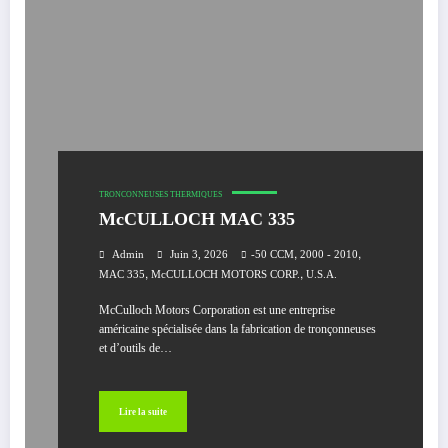
TRONCONNEUSES THERMIQUES
McCULLOCH MAC 335
,
,
Admin
Juin 3, 2026
-50 CCM
2000 - 2010
,
,
MAC 335
McCULLOCH MOTORS CORP.
U.S.A.
McCulloch Motors Corporation est une entreprise
américaine spécialisée dans la fabrication de tronçonneuses
et d’outils de…
Lire la suite