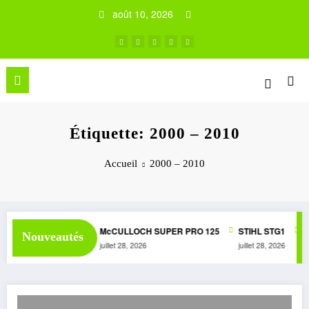
Aller
août 10, 2026
au
contenu
Étiquette: 2000 – 2010
Accueil
2000 – 2010
R 1050 AUTOMATIC
McCULLOCH SUPER PRO 125
STIHL STG1
M
Nouveautés
juillet 28, 2026
juillet 28, 2026
ju